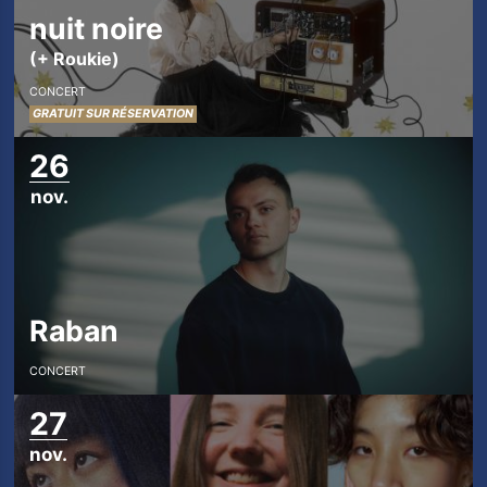
nuit noire
(+ Roukie)
CONCERT
GRATUIT SUR RÉSERVATION
26
nov.
Raban
CONCERT
27
nov.