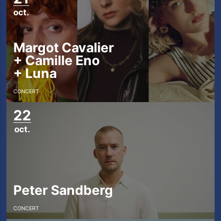
oct.
Margot Cavalier
+
Camille Eno
+
Luna
Les Trois
CONCERT
Baudets
22
oct.
L'agenda
Billetterie
Peter Sandberg
Bars -
CONCERT