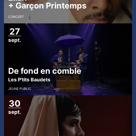
+
Garçon Printemps
CONCERT
27
sept.
De fond en comble
Les P'tits Baudets
JEUNE PUBLIC
30
sept.