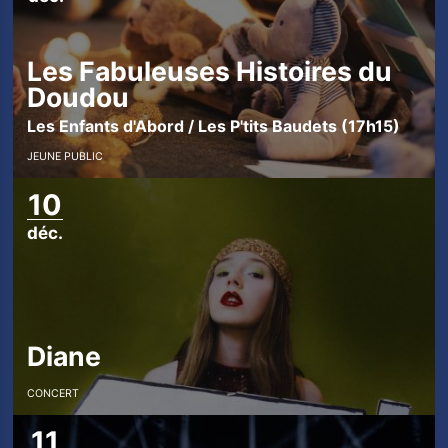
Les Fabuleuses Histoires du
Doudou
Les Enfants d'Abord / Les P'tits Baudets (17h15)
JEUNE PUBLIC
10
déc.
Diane
CONCERT
11