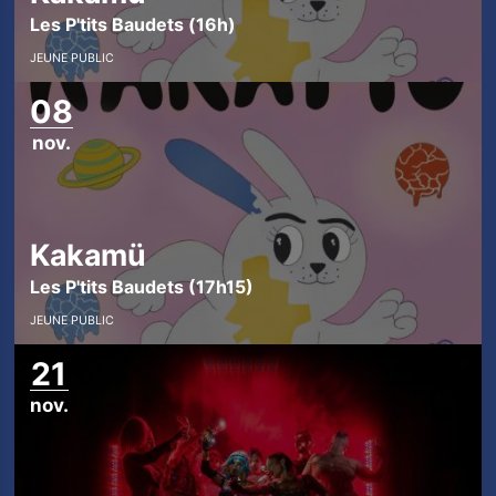
Les P'tits Baudets (16h)
JEUNE PUBLIC
08
nov.
Kakamü
Les P'tits Baudets (17h15)
JEUNE PUBLIC
21
nov.