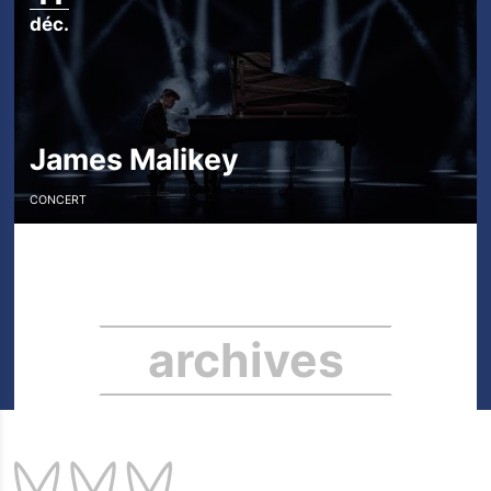
déc.
James Malikey
CONCERT
archives