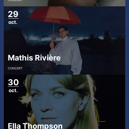
CONCERT
29
oct.
Mathis Rivière
CONCERT
30
oct.
Ella Thompson