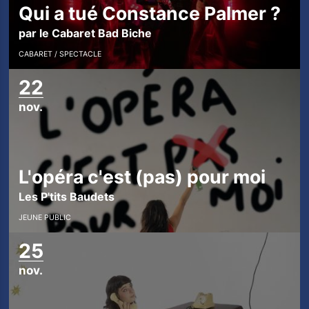
Qui a tué Constance Palmer ?
par le Cabaret Bad Biche
CABARET
SPECTACLE
22
nov.
L'opéra c'est (pas) pour moi
Les P'tits Baudets
JEUNE PUBLIC
25
nov.