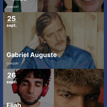
CONCERT
25
sept.
Gabriel Auguste
CONCERT
26
sept.
Eliah