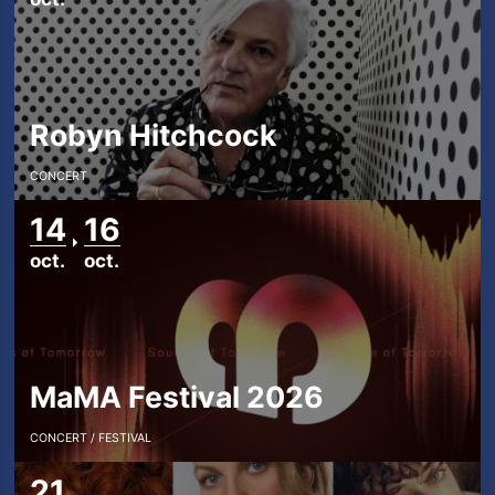
Robyn Hitchcock
CONCERT
14
16
oct.
oct.
MaMA Festival 2026
CONCERT
FESTIVAL
21