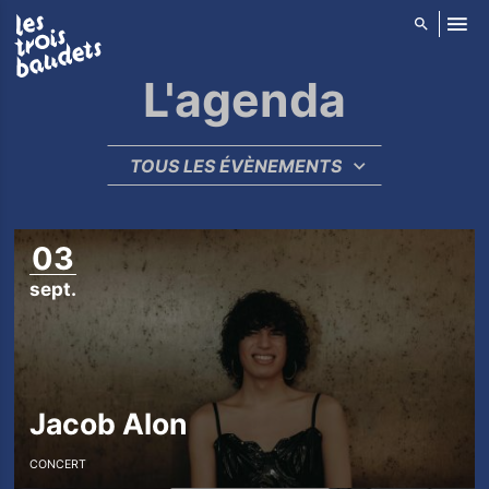
ALLER AU CONTENU PRINCIPAL
L'agenda
T
RÉINITIALISER
TOUS LES ÉVÈNEMENTS
SOUMETTRE
a
g
T
03
s
a
sept.
e
g
p
t
e
Jacob Alon
m
b
CONCERT
r