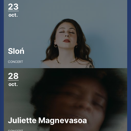
Restaurant
23
oct.
Infos pratiques
La Carte des Curiosités
Sloń
Actualités
CONCERT
Espace pro
28
Privatisation
oct.
Nos Partenaires
Juliette Magnevasoa