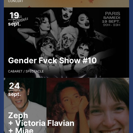
CONCERT
19
sept.
Gender Fvck Show #10
CABARET
SPECTACLE
24
sept.
Zeph
+
Victoria Flavian
+
Miae