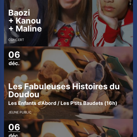
Baozi
+
Kanou
+
Maline
CONCERT
06
d
déc.
é
c
e
Les Fabuleuses Histoires du
m
Doudou
b
Les Enfants d'Abord / Les P'tits Baudets (16h)
r
JEUNE PUBLIC
e
06
déc.