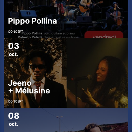
Pippo Pollina
CONCERT
03
oct.
Jeeno
+
Mélusine
CONCERT
08
oct.