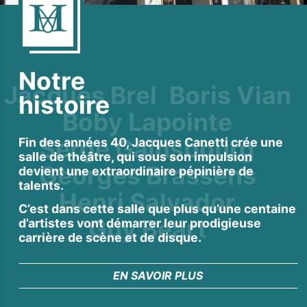
Notre
Jacques Brel
Boris Vian
histoire
Boby Lapointe
Serge Gainsbourg
Fin des années 40, Jacques Canetti crée une
salle de théâtre, qui sous son impulsion
Georges Brassens
devient une extraordinaire pépinière de
talents.
Henri Salvador
C’est dans cette salle que plus qu’une centaine
Guy Béart
d’artistes vont démarrer leur prodigieuse
carrière de scène et de disque.
Juliette Gréco
Raymond Devos
EN SAVOIR PLUS