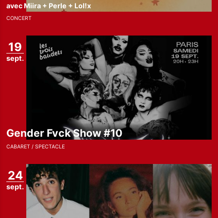
avec Miira + Perle + Lol!x
CONCERT
19
sept.
Gender Fvck Show #10
CABARET
SPECTACLE
24
sept.