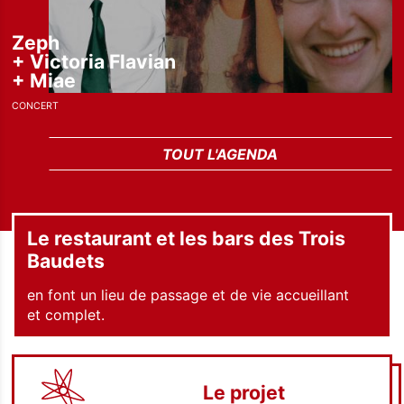
Zeph
+
Victoria Flavian
+
Miae
CONCERT
TOUT L'AGENDA
Le restaurant et les bars des Trois
Baudets
en font un lieu de passage et de vie accueillant
et complet.
Le projet