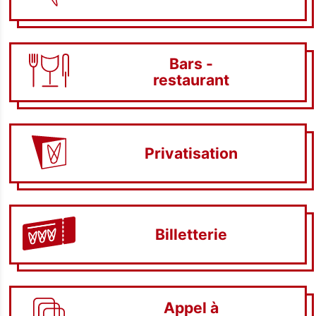
Bars -
restaurant
Privatisation
Les Trois
Billetterie
Baudets
L'agenda
Appel à