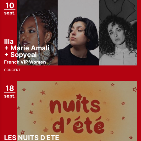
10
sept.
Illa
+
Marie Amali
+
Sopycal
French VIP Women
CONCERT
18
sept.
LES NUITS D'ETE