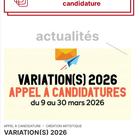
candidature
Billetterie
actualités
Bars -
Restaurant
Infos pratiques
La Carte des Curiosités
Actualités
Espace pro
APPEL À CANDIDATURE
CRÉATION ARTISTIQUE
Privatisation
VARIATION(S) 2026