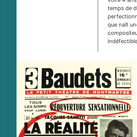
temps de de
perfectionn
que naît un
compositeur
indéfectibl