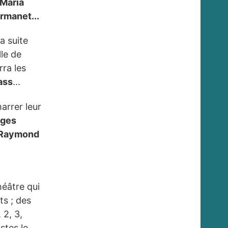
Maria
Armanet...
a suite
le de
rra les
ass
...
arrer leur
ges
, Raymond
s
héâtre qui
ts ; des
 2, 3,
stes le