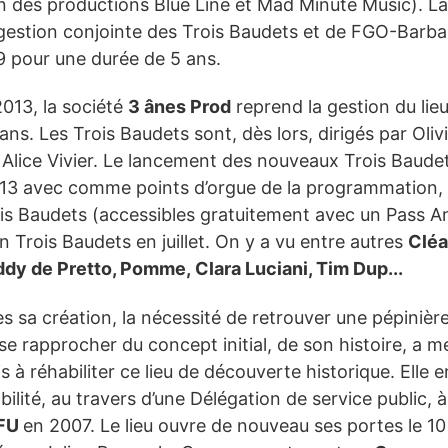
n des productions Blue Line et Mad Minute Music). La
 gestion conjointe des Trois Baudets et de FGO-Barba
9 pour une durée de 5 ans.
2013, la société
3 ânes Prod
reprend la gestion du lie
ans. Les Trois Baudets sont, dès lors, dirigés par Oliv
 Alice Vivier. Le lancement des nouveaux Trois Baudet
13 avec comme points d’orgue de la programmation,
is Baudets (accessibles gratuitement avec un Pass An
n Trois Baudets en juillet. On y a vu entre autres
Cléa
ddy de Pretto, Pomme, Clara Luciani, Tim Dup...
s sa création, la nécessité de retrouver une pépinièr
 se rapprocher du concept initial, de son histoire, a m
is à réhabiliter ce lieu de découverte historique. Elle 
bilité, au travers d’une Délégation de service public, à
FU
en 2007. Le lieu ouvre de nouveau ses portes le 10 