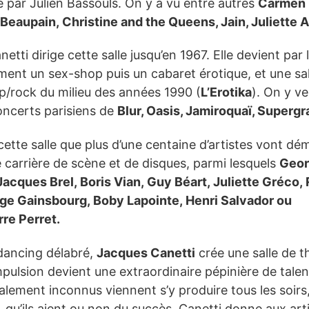
é par Julien Bassouls. On y a vu entre autres
Carmen 
Beaupain, Christine and the Queens, Jain, Juliette 
tti dirige cette salle jusqu’en 1967. Elle devient par l
ent un sex-shop puis un cabaret érotique, et une sal
p/rock du milieu des années 1990 (
L’Erotika
). On y ve
oncerts parisiens de
Blur, Oasis, Jamiroquaï, Supergr
cette salle que plus d’une centaine d’artistes vont dém
 carrière de scène et de disques, parmi lesquels
Geor
Jacques Brel, Boris Vian, Guy Béart, Juliette Gréco
ge Gainsbourg, Boby Lapointe, Henri Salvador ou
Les Trois Baudet
re Perret.
dancing délabré,
Jacques Canetti
crée une salle de t
L'agenda
pulsion devient une extraordinaire pépinière de talen
talement inconnus viennent s’y produire tous les soirs,
, qu’ils aient ou non du succès. Canetti donne aux arti