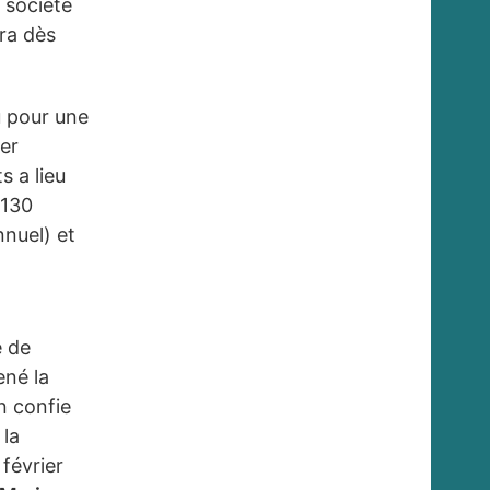
 société
ra dès
u pour une
ier
s a lieu
 130
nuel) et
e de
ené la
en confie
 la
février