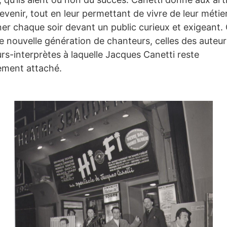
Billetterie
venir, tout en leur permettant de vivre de leur métier
er chaque soir devant un public curieux et exigeant. C
e nouvelle génération de chanteurs, celles des auteur
Bars - Restaurant
s-interprètes à laquelle Jacques Canetti reste
ement attaché.
Infos pratiques
La Carte des Curiosités
Actualités
Espace pro
Privatisation
Nos Partenaires