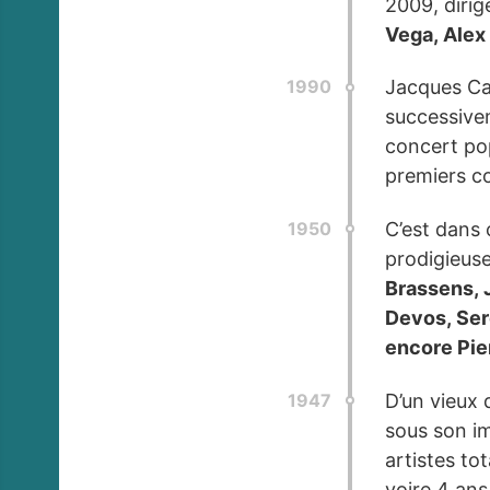
2009, dirig
Vega, Alex 
1990
Jacques Cane
successivem
concert po
premiers c
1950
C’est dans 
prodigieuse
Brassens, 
Devos, Ser
encore Pier
1947
D’un vieux 
sous son im
artistes to
voire 4 ans