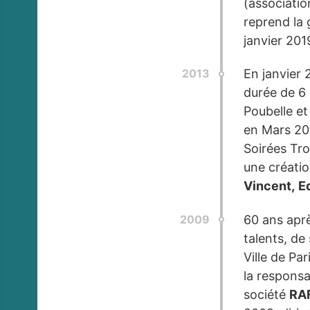
(associatio
reprend la
janvier 201
2013
En janvier 
durée de 6 
Poubelle et
en Mars 20
Soirées Tro
une créatio
Vincent,
E
2009
60 ans aprè
talents, de
Ville de Par
la responsa
société
RA