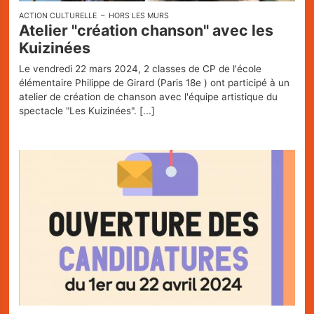
Restaurant
ACTION CULTURELLE
HORS LES MURS
Atelier "création chanson" avec les
Infos pratiques
Kuizinées
Le vendredi 22 mars 2024, 2 classes de CP de l'école
élémentaire Philippe de Girard (Paris 18e ) ont participé à un
La Carte des Curiosités
atelier de création de chanson avec l'équipe artistique du
spectacle "Les Kuizinées".
[...]
Actualités
Espace pro
Privatisation
Nos Partenaires