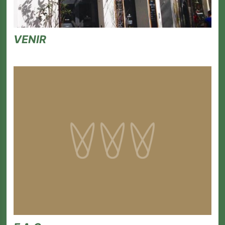
VENIR
Les Trois
Baudets
L'agenda
Billetterie