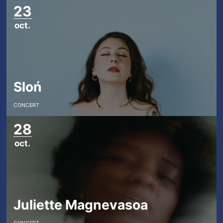
Restaurant
23
oct.
Infos pratiques
La Carte des Curiosités
Sloń
Actualités
CONCERT
Espace pro
28
Privatisation
oct.
Nos Partenaires
Juliette Magnevasoa