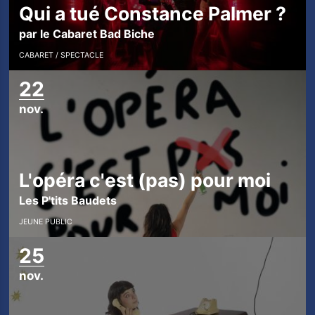
Qui a tué Constance Palmer ?
par le Cabaret Bad Biche
CABARET
SPECTACLE
22
nov.
L'opéra c'est (pas) pour moi
Les P'tits Baudets
JEUNE PUBLIC
25
nov.