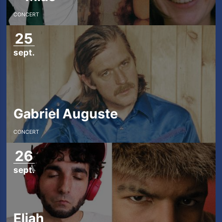
CONCERT
25
sept.
Gabriel Auguste
CONCERT
26
sept.
Eliah