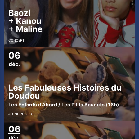
Baozi
+
Kanou
+
Maline
CONCERT
06
d
déc.
é
c
e
Les Fabuleuses Histoires du
m
Doudou
b
Les Enfants d'Abord / Les P'tits Baudets (16h)
r
JEUNE PUBLIC
e
06
déc.