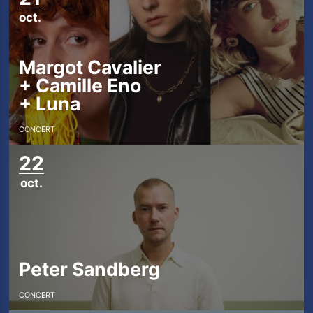
oct.
Margot Cavalier
+
Camille Eno
+
Luna
Les Trois
CONCERT
Baudets
22
oct.
L'agenda
Billetterie
Peter Sandberg
Bars -
CONCERT