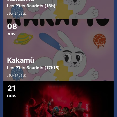
Les P'tits Baudets (16h)
JEUNE PUBLIC
08
nov.
Kakamü
Les P'tits Baudets (17h15)
JEUNE PUBLIC
21
nov.