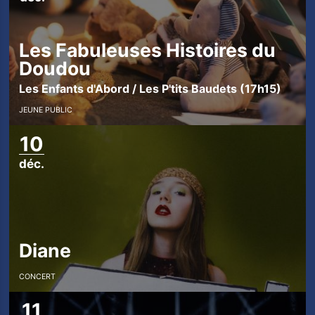
Les Fabuleuses Histoires du
Doudou
Les Enfants d'Abord / Les P'tits Baudets (17h15)
JEUNE PUBLIC
10
déc.
Diane
CONCERT
11