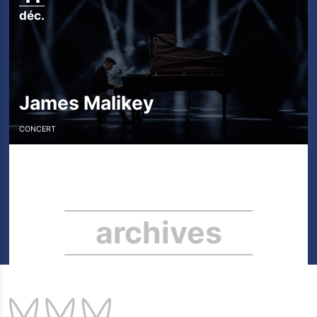
déc.
James Malikey
CONCERT
archives