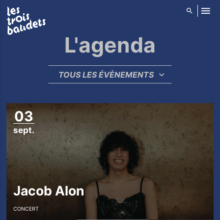
ALLER AU CONTENU PRINCIPAL
L'agenda
T
RÉINITIALISER
TOUS LES ÉVÈNEMENTS
SOUMETTRE
a
g
T
03
s
a
sept.
e
g
p
t
e
Jacob Alon
m
b
CONCERT
r