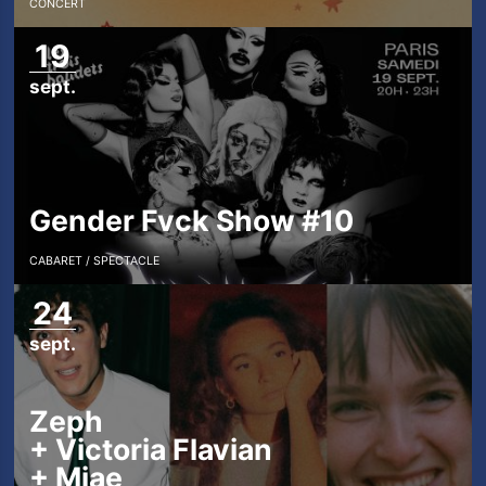
CONCERT
19
sept.
Gender Fvck Show #10
CABARET
SPECTACLE
24
sept.
Zeph
+
Victoria Flavian
+
Miae