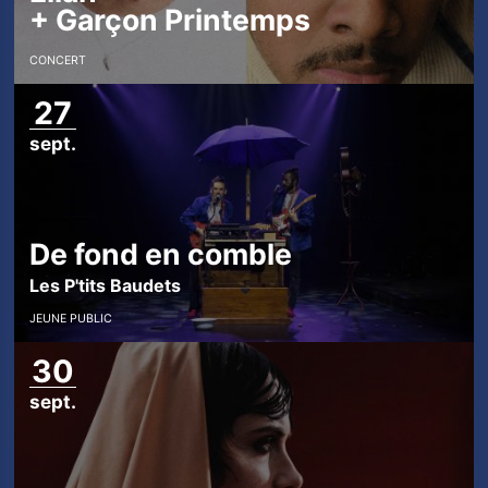
+
Garçon Printemps
CONCERT
27
sept.
De fond en comble
Les P'tits Baudets
JEUNE PUBLIC
30
sept.