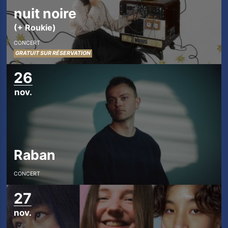
nuit noire
(+ Roukie)
CONCERT
GRATUIT SUR RÉSERVATION
26
nov.
Raban
CONCERT
27
nov.