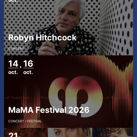
Robyn Hitchcock
CONCERT
14
16
oct.
oct.
MaMA Festival 2026
CONCERT
FESTIVAL
21