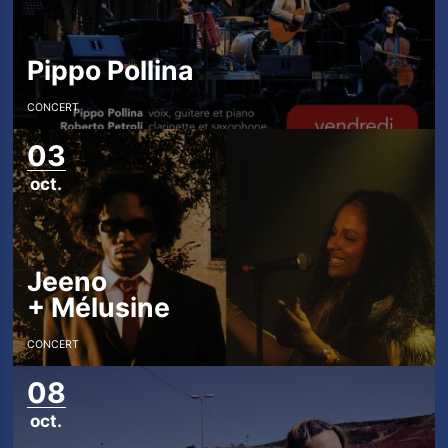
Pippo Pollina
CONCERT
03
oct.
Jeeno
+
Mélusine
CONCERT
08
oct.