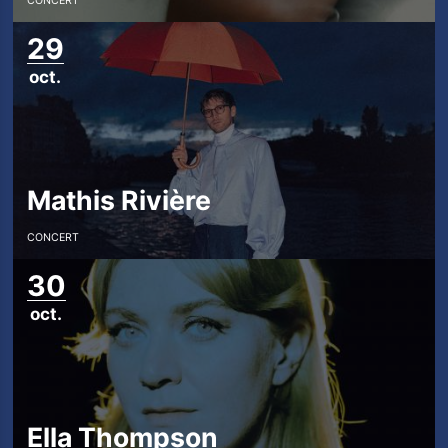
CONCERT
29
oct.
Mathis Rivière
CONCERT
30
oct.
Ella Thompson