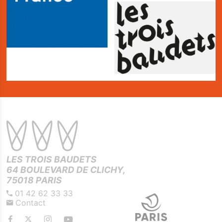
LES TROIS BAUDETS
64 BOULEVARD DE CLICHY,
75018 PARIS
01 42 62 33 33
Contact