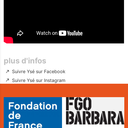
Infos pratiques
La Carte des Curiosités
Actualités
Espace pro
Privatisation
plus d'infos
Nos Partenaires
Suivre Ysé sur Facebook
Suivre Ysé sur Instagram