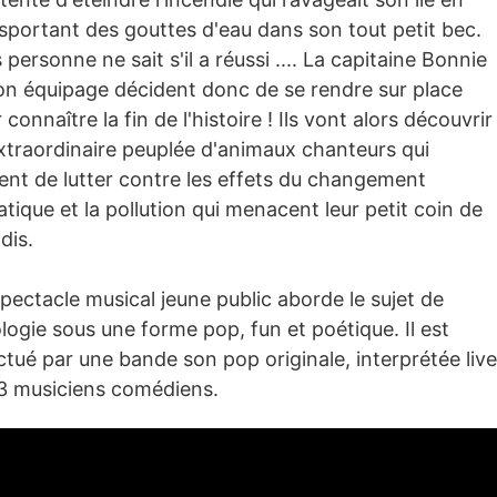
sportant des gouttes d'eau dans son tout petit bec.
 personne ne sait s'il a réussi .... La capitaine Bonnie
Les Trois Baudet
on équipage décident donc de se rendre sur place
 connaître la fin de l'histoire ! Ils vont alors découvrir
extraordinaire peuplée d'animaux chanteurs qui
L'agenda
ent de lutter contre les effets du changement
atique et la pollution qui menacent leur petit coin de
dis.
Billetterie
pectacle musical jeune public aborde le sujet de
ologie sous une forme pop, fun et poétique. Il est
Bars - Restaurant
tué par une bande son pop originale, interprétée live
3 musiciens comédiens.
Infos pratiques