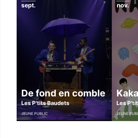
sept.
nov.
De fond en comble
Kak
Les P'tits Baudets
Les P'ti
JEUNE PUBLIC
JEUNE PUB