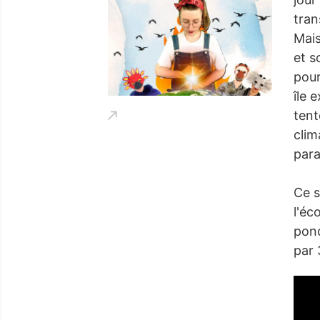
tran
Mais
et s
pour
île 
tent
clim
para
Ce s
l'éc
ponc
par 