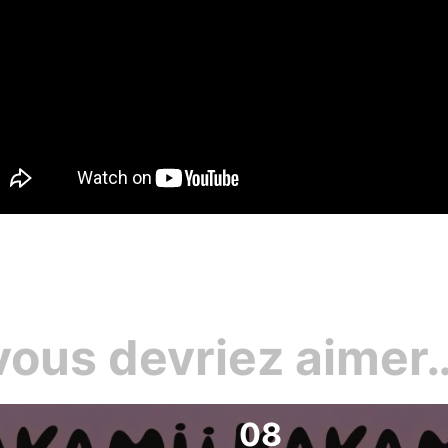
La Carte des Curiosités
Actualités
Espace pro
Privatisation
Nos Partenaires
vous devriez aimer
08