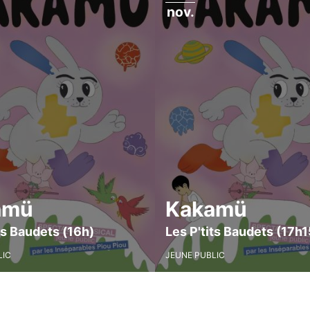
nov.
amü
Kakamü
ts Baudets (16h)
Les P'tits Baudets (17h1
LIC
JEUNE PUBLIC