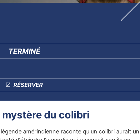
TERMINÉ
RÉSERVER
 mystère du colibri
légende amérindienne raconte qu'un colibri aurait un
 tenté d'éteindre l'incendie qui ravageait son île en