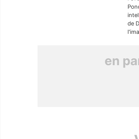
Ponc
inte
de D
l'im
en pa