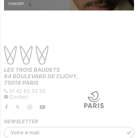
CONCERT
LES TROIS BAUDETS
64 BOULEVARD DE CLICHY,
75018 PARIS
01 42 62 33 33
Contact
NEWSLETTER