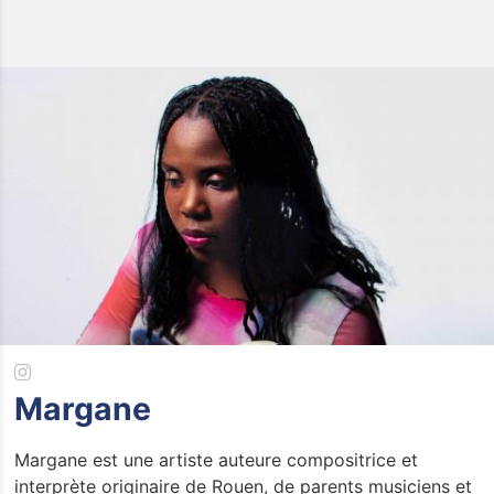
Bars -
Restaurant
Infos pratiques
La Carte des Curiosités
Actualités
Espace pro
Privatisation
Margane
Nos Partenaires
Margane est une artiste auteure compositrice et
interprète originaire de Rouen, de parents musiciens et