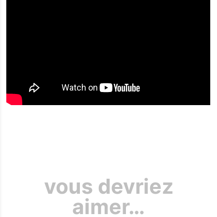
Les Trois
Baudets
L'agenda
Billetterie
Bars -
Restaurant
vous devriez
Infos pratiques
aimer…