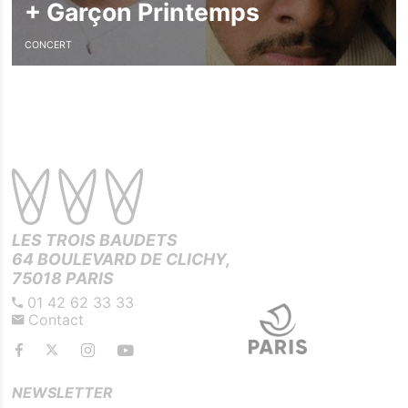
+
Garçon Printemps
CONCERT
LES TROIS BAUDETS
64 BOULEVARD DE CLICHY,
75018 PARIS
01 42 62 33 33
Contact
NEWSLETTER