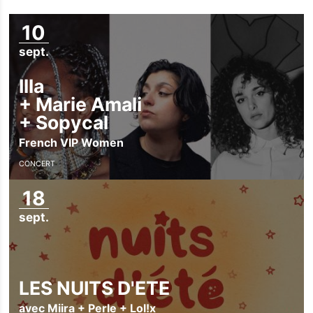
10
La Carte des Curiosités
sept.
Actualités
Espace pro
Illa
+
Marie Amali
Privatisation
+
Sopycal
Nos Partenaires
French VIP Women
CONCERT
18
sept.
LES NUITS D'ETE
avec Miira + Perle + Lol!x