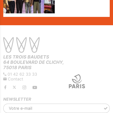
LES TROIS BAUDETS
64 BOULEVARD DE CLICHY,
75018 PARIS
01 42 62 33 33
Contact
NEWSLETTER