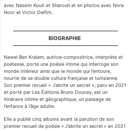
Les Trois
avec Nassim Kouti et Sharouh et en photos avec Nora
Noor et Victor Delfim.
Baudets
BIOGRAPHIE
L'agenda
Nawel Ben Kraïem, autrice-compositrice, interprète et
Billetterie
poétesse, porte une poésie intime qui interroge son
monde intérieur ainsi que le monde qui l’entoure,
nourrie de sa double culture française et tunisienne.
Bars -
Son premier recueil « J’abrite un secret », paru en 2021
et porté par Les Éditions Bruno Doucey, est un
Restaurant
itinéraire intime et géographique, un passage de
l’enfance à l’âge adulte.
Infos pratiques
Elle a publié cinq albums avant la parution de son
premier recueil de poésie « J’abrite un secret » en 2021