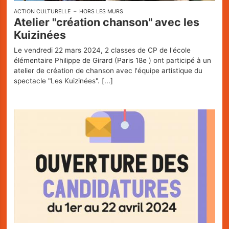
Restaurant
ACTION CULTURELLE
HORS LES MURS
Atelier "création chanson" avec les
Infos pratiques
Kuizinées
Le vendredi 22 mars 2024, 2 classes de CP de l'école
élémentaire Philippe de Girard (Paris 18e ) ont participé à un
La Carte des Curiosités
atelier de création de chanson avec l'équipe artistique du
spectacle "Les Kuizinées".
[...]
Actualités
Espace pro
Privatisation
Nos Partenaires